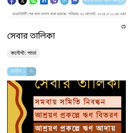
আপনার মতামত প্রদান করুন
কনটেন্টটি শেষ হাল-নাগাদ করা হয়েছে: শনিবার, ৩১ আগস্ট, ২০২৪ এ ১১:৪৮ AM
সেবার তালিকা
কন্টেন্ট: পাতা
ফাইল ১