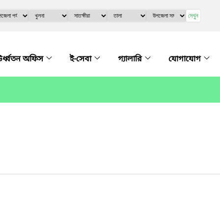
দেখুন
র্ধ্বতন অফিস
ই-সেবা
গ্যালারি
যোগাযোগ