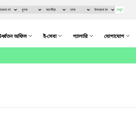
দেখুন
র্ধ্বতন অফিস
ই-সেবা
গ্যালারি
যোগাযোগ