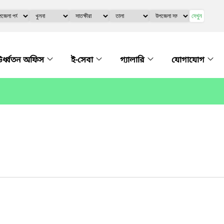
দেখুন
র্ধ্বতন অফিস
ই-সেবা
গ্যালারি
যোগাযোগ