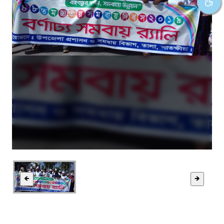
❮
❯
🡸
🡺